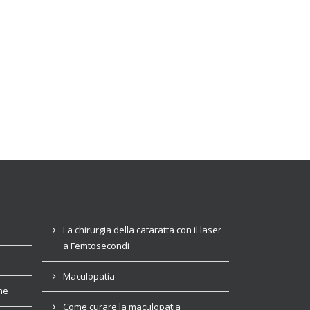
La chirurgia della cataratta con il laser
a Femtosecondi
Maculopatia
he
Come curare la maculopatia