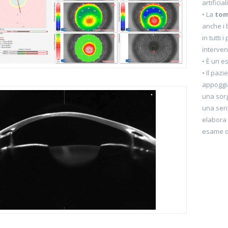
artificia
• La
tom
anche i 
in tutti 
intervent
• È un e
• Il paz
appoggia
una sor
una seri
elabora 
esame o 