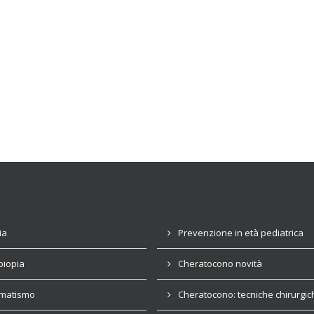
ia
Prevenzione in età pediatrica
biopia
Cheratocono novità
gmatismo
Cheratocono: tecniche chirurgic