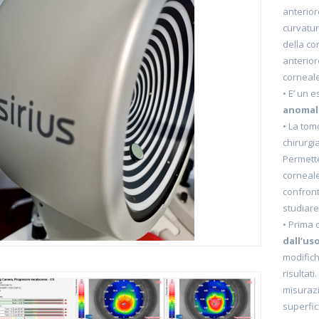
anteriore
curvatur
della co
anterior
corneale 
• E’ un 
anomali
• La tom
chirurgia
Permette
corneale
confront
studiare
• Prima 
dall’us
modifich
risultati
misurazi
superfic