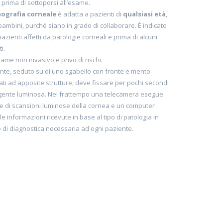
li prima di sottoporsi all’esame.
ografia corneale
è adatta a pazienti di
qualsiasi età
,
bambini, purché siano in grado di collaborare. È indicato
i pazienti affetti da patologie corneali e prima di alcuni
i.
same non invasivo e privo di rischi.
iente, seduto su di uno sgabello con fronte e mento
ti ad apposite strutture, deve fissare per pochi secondi
gente luminosa. Nel frattempo una telecamera esegue
e di scansioni luminose della cornea e un computer
le informazioni ricevute in base al tipo di patologia in
di diagnostica necessaria ad ogni paziente.