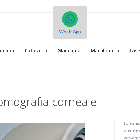
WhatsApp
tocono
Cataratta
Glaucoma
Maculopatia
Lase
omografia corneale
La
tomo
alcune 
curvatur