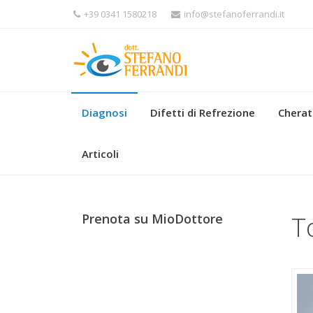
+39 0341 1580218
info@stefanoferrandi.it
Diagnosi
Difetti di Refrezione
Chera
Articoli
T
Prenota su MioDottore