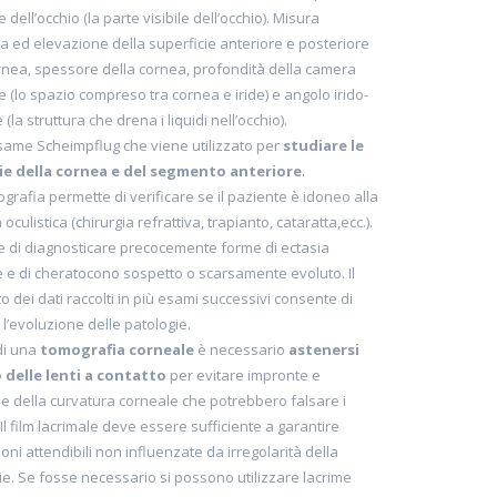
 dell’occhio (la parte visibile dell’occhio). Misura
a ed elevazione della superficie anteriore e posteriore
rnea, spessore della cornea, profondità della camera
e (lo spazio compreso tra cornea e iride) e angolo irido-
(la struttura che drena i liquidi nell’occhio).
esame Scheimpflug che viene utilizzato per
studiare le
e della cornea e del segmento anteriore
.
ografia permette di verificare se il paziente è idoneo alla
 oculistica (chirurgia refrattiva, trapianto, cataratta,ecc.).
 di diagnosticare precocemente forme di ectasia
 e di cheratocono sospetto o scarsamente evoluto. Il
o dei dati raccolti in più esami successivi consente di
 l’evoluzione delle patologie.
di una
tomografia corneale
è necessario
astenersi
o delle lenti a contatto
per evitare impronte e
e della curvatura corneale che potrebbero falsare i
. Il film lacrimale deve essere sufficiente a garantire
oni attendibili non influenzate da irregolarità della
ie. Se fosse necessario si possono utilizzare lacrime