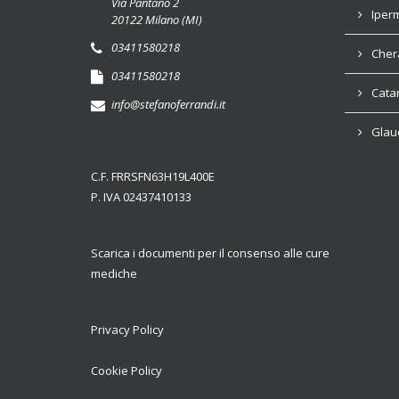
Via Pantano 2
Iper
20122 Milano (MI)
03411580218
Cher
03411580218
Cata
info@stefanoferrandi.it
Glau
C.F. FRRSFN63H19L400E
P. IVA 02437410133
Scarica i documenti per il consenso alle cure
mediche
Privacy Policy
Cookie Policy