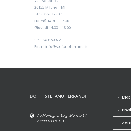
Via Pantano 2
20122 Milano – MI
Tel: 0289012307
Lunedì 14.30 – 17.00
Giovedì 14.00 – 18.00
Cell. 3403609221
Email: info@stefanoferrandi.it
DOTT. STEFANO FERRANDI
Miop
Pres
Via Monsignor Luigi Moneta 14
23900 Lecco (LC)
Asti